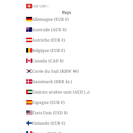
CHF CHF
Pays
Allemagne (EUR €)
Australie (AUD $)
Autriche (EUR €)
Belgique (EUR €)
Canada (CAD $)
Corée du Sud (KRW ₩)
Danemark (DKK kr.)
Émirats arabes unis (AED د.إ)
Espagne (EUR €)
États-Unis (USD $)
Finlande (EUR €)