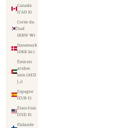
Canada
(CAD $)
Corée du
Sud
(KRW ₩)
Danemark
(DKK kr.)
Émirats
arabes
unis (AED
د.إ)
Espagne
(EUR €)
États-Unis
(USD $)
Finlande