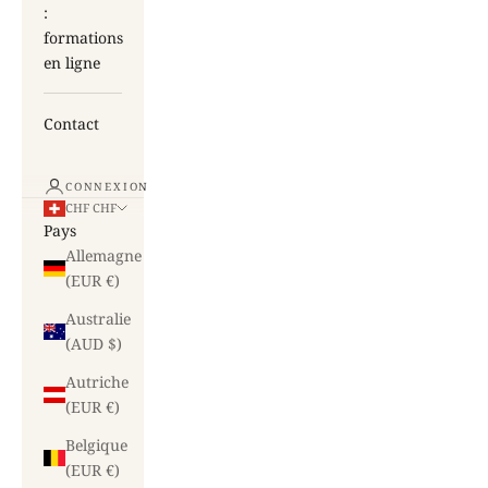
:
formations
en ligne
Contact
CONNEXION
CHF CHF
Pays
Allemagne
(EUR €)
Australie
(AUD $)
Autriche
(EUR €)
Belgique
(EUR €)