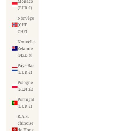
Monaco
(EUR €)
Norvège
(CHF
CHF)
Nouvelle-
Zélande
(NZD $)
Pays-Bas
(EUR €)
Pologne
(PLN zł)
Portugal
(EUR €)
R.A.S.
chinoise
de Hong