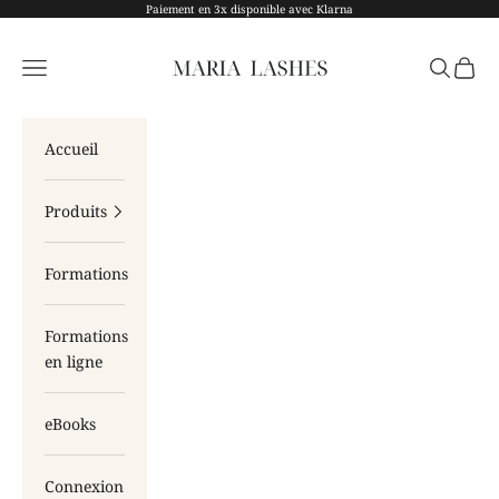
Passer au contenu
Paiement en 3x disponible avec Klarna
Maria Lashes
Menu
Recherch
Panier
Accueil
Produits
Formations
Formations
en ligne
eBooks
Connexion