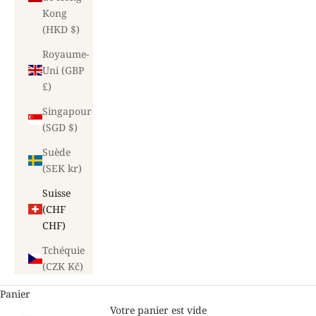
Kong
(HKD $)
Royaume-
Uni (GBP
£)
Singapour
(SGD $)
Suède
(SEK kr)
Suisse
(CHF
CHF)
Tchéquie
(CZK Kč)
Panier
Votre panier est vide