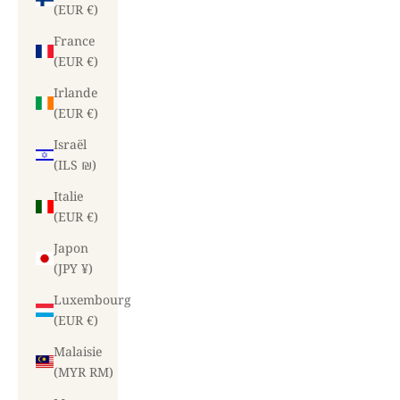
(EUR €)
France
(EUR €)
Irlande
(EUR €)
Israël
(ILS ₪)
Italie
(EUR €)
Japon
(JPY ¥)
Luxembourg
(EUR €)
Malaisie
(MYR RM)