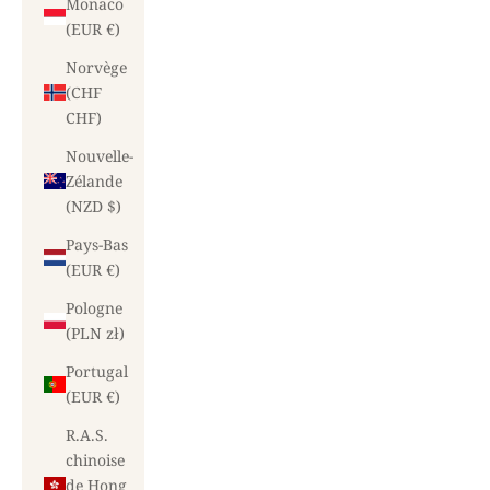
Monaco
(EUR €)
Norvège
(CHF
CHF)
Nouvelle-
Zélande
(NZD $)
Pays-Bas
(EUR €)
Pologne
(PLN zł)
Portugal
(EUR €)
R.A.S.
chinoise
de Hong