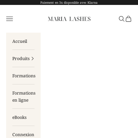
Passer au contenu
Paiement en 3x disponible avec Klarna
Maria Lashes
Menu
Recherch
Panier
Accueil
Produits
Formations
Formations
en ligne
eBooks
Connexion