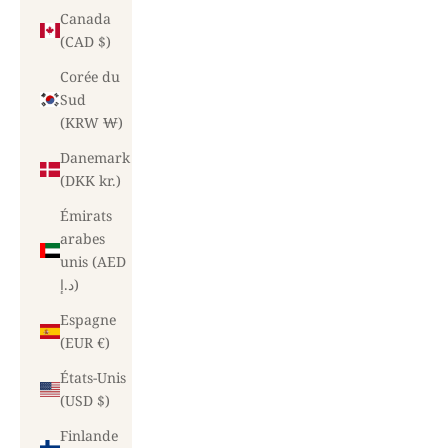
Canada
(CAD $)
Corée du
Sud
(KRW ₩)
Danemark
(DKK kr.)
Émirats
arabes
unis (AED
د.إ)
Espagne
(EUR €)
États-Unis
(USD $)
Finlande