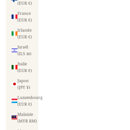
(EUR €)
France
(EUR €)
Irlande
(EUR €)
Israël
(ILS ₪)
Italie
(EUR €)
Japon
(JPY ¥)
Luxembourg
(EUR €)
Malaisie
(MYR RM)