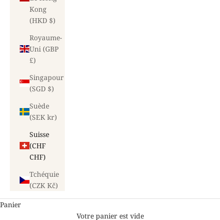
Kong
(HKD $)
Royaume-
Uni (GBP
£)
Singapour
(SGD $)
Suède
(SEK kr)
Suisse
(CHF
CHF)
Tchéquie
(CZK Kč)
Panier
Votre panier est vide