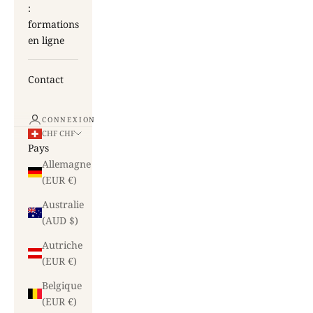
:
formations
en ligne
Contact
CONNEXION
CHF CHF
Pays
Allemagne
(EUR €)
Australie
(AUD $)
Autriche
(EUR €)
Belgique
(EUR €)