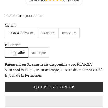
Noté
4.9/5
★★★★★
sur Google
Prix de vente
Prix normal
790.00 CHF
1,000.00 CHF
Option:
Lash & Brow lift
Lash lift
Brow lift
Paiement:
intégralité
acompte
Paiement en 3x sans frais disponible avec KLARNA
Si tu choisis de payer un acompte, le reste du montant est dû
le jour de la formation.
AJOUTER AU PANIER