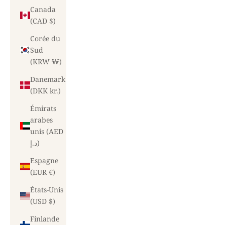
Canada
(CAD $)
Corée du
Sud
(KRW ₩)
Danemark
(DKK kr.)
Émirats
arabes
unis (AED
د.إ)
Espagne
(EUR €)
États-Unis
(USD $)
Finlande