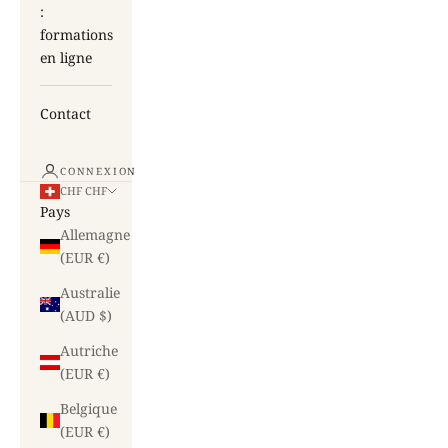
:
formations
en ligne
Contact
CONNEXION
CHF CHF
Pays
Allemagne
(EUR €)
Australie
(AUD $)
Autriche
(EUR €)
Belgique
(EUR €)