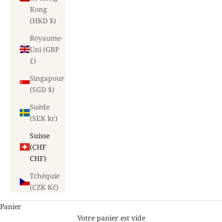
Kong
(HKD $)
Royaume-
Uni (GBP
£)
Singapour
(SGD $)
Suède
(SEK kr)
Suisse
(CHF
CHF)
Tchéquie
(CZK Kč)
Panier
Votre panier est vide