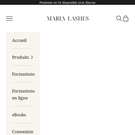
Passer au contenu
Paiement en 3x disponible avec Klarna
Maria Lashes
Menu
Recherch
Panier
Accueil
Produits
Formations
Formations
en ligne
eBooks
Connexion