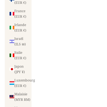
(EUR €)
France
(EUR €)
Irlande
(EUR €)
Israël
(ILS ₪)
Italie
(EUR €)
Japon
(JPY ¥)
Luxembourg
(EUR €)
Malaisie
(MYR RM)